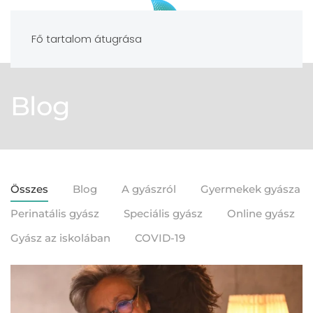
Fő tartalom átugrása
Blog
Összes
Blog
A gyászról
Gyermekek gyásza
Perinatális gyász
Speciális gyász
Online gyász
Gyász az iskolában
COVID-19