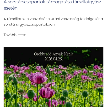
A sorstárscsoportok támogatása társállatgyász
esetén
A társállatok elvesztésése utáni veszteség feldolgozása
sorstársi gyászcsoportokban
Tovább