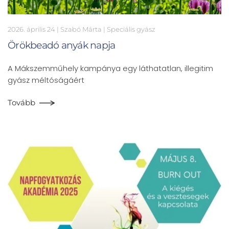
2026. április 24
| Szabó Márta |
Speciális gyász
Örökbeadó anyák napja
A Mákszemműhely kampánya egy láthatatlan, illegitim
gyász méltóságáért
Tovább