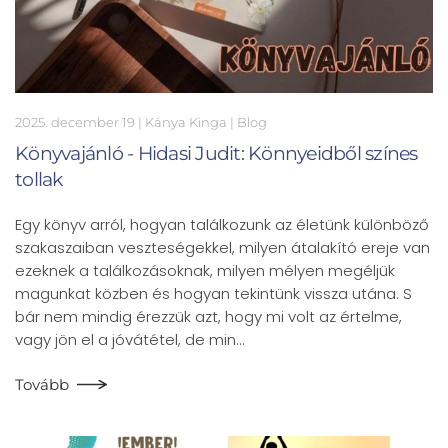
2025. december 19
| Kánya Kinga |
Blog
Könyvajánló - Hidasi Judit: Könnyeidből színes
tollak
Egy könyv arról, hogyan találkozunk az életünk különböző
szakaszaiban veszteségekkel, milyen átalakító ereje van
ezeknek a találkozásoknak, milyen mélyen megéljük
magunkat közben és hogyan tekintünk vissza utána. S
bár nem mindig érezzük azt, hogy mi volt az értelme,
vagy jön el a jóvátétel, de min…
Tovább