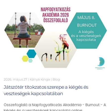
2026. május 27
| Kánya Kinga |
Blog
Játszótér titokzatos szerepe a kiégés és
veszteségek kapcsolatában
Összefoglaló a Napfogyatkozás Akadémia - Burnout - A
kiégés és a veszteségek kapcsolata online