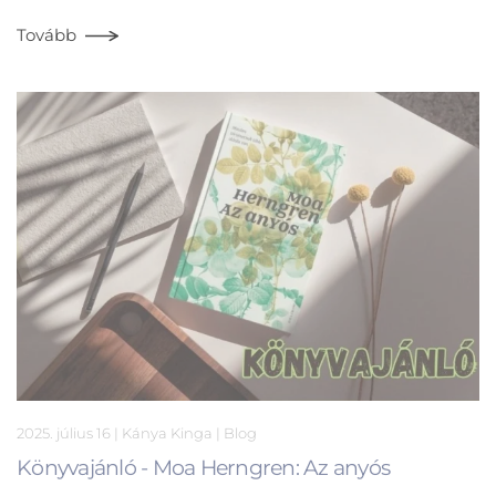
Tovább
2025. július 16
| Kánya Kinga |
Blog
Könyvajánló - Moa Herngren: Az anyós