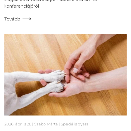
konferenciájáról
Tovább
2026. április 28
| Szabó Márta |
Speciális gyász