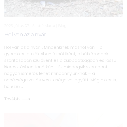
2025. július 07
| Szabó Márta |
Blog
Hol van az a nyár….
Hol van az a nyár…. Mindenkinek máshol van – a
gyerekkori emlékeiben felnőttként, a hétköznapok
szorításában szülőként és a zsibbadtságban és lassú
kieresztésben tanárként… És mindegyik szempont
nagyon ismerős lehet mindannyiunknak – a
nehézségeivel és veszteségeivel együtt. Még akkor is,
ha ezek…
Tovább