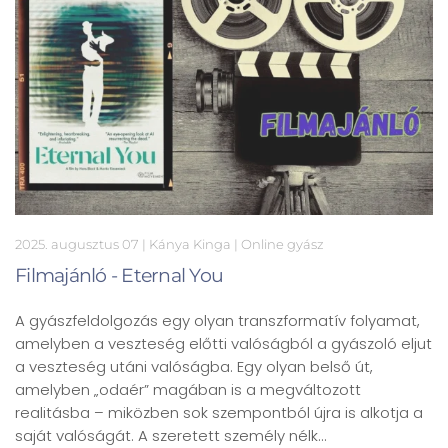
2025. augusztus 07
| Kánya Kinga |
Online gyász
Filmajánló - Eternal You
A gyászfeldolgozás egy olyan transzformatív folyamat,
amelyben a veszteség előtti valóságból a gyászoló eljut
a veszteség utáni valóságba. Egy olyan belső út,
amelyben „odaér” magában is a megváltozott
realitásba – miközben sok szempontból újra is alkotja a
saját valóságát. A szeretett személy nélk…