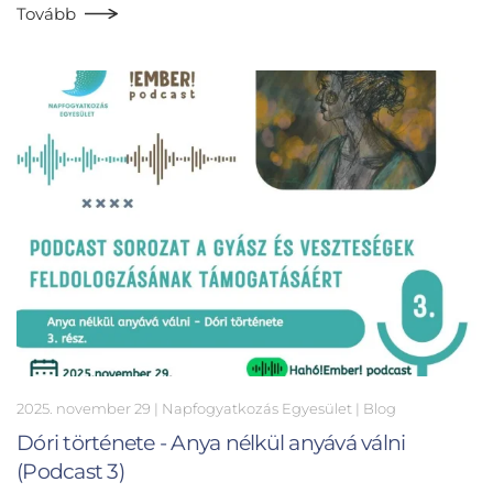
Tovább
2025. november 29
| Napfogyatkozás Egyesület |
Blog
Dóri története - Anya nélkül anyává válni
(Podcast 3)