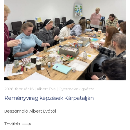
2026. február 16
| Albert Éva |
Gyermekek gyásza
Reményvirág képzések Kárpátalján
Beszámoló Albert Évától
Tovább