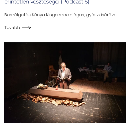
érintetlen veszteségei (Podcast 6)
Beszélgetés Kánya Kinga szociológus, gyászkísérővel
Tovább