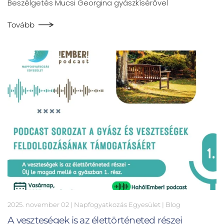
Beszélgetés Mucsi Georgina gyászkísérővel
Tovább
2025. november 02
| Napfogyatkozás Egyesület |
Blog
A veszteségek is az élettörténeted részei