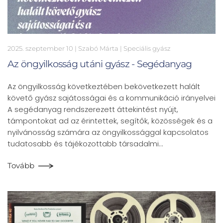
2025. szeptember 10
| Szabó Márta |
Speciális gyász
Az öngyilkosság utáni gyász - Segédanyag
Az öngyilkosság következtében bekövetkezett halált
követő gyász sajátosságai és a kommunikáció irányelvei
A segédanyag rendszerezett áttekintést nyújt,
támpontokat ad az érintettek, segítők, közösségek és a
nyilvánosság számára az öngyilkossággal kapcsolatos
tudatosabb és tájékozottabb társadalmi…
Tovább