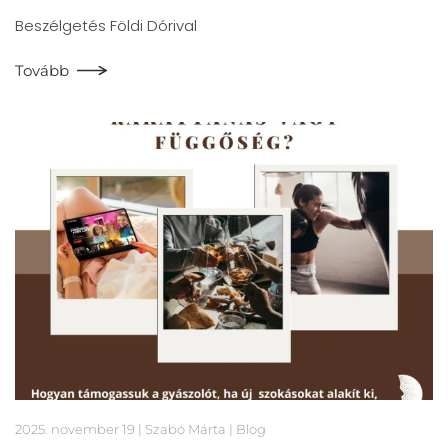
Beszélgetés Földi Dórival
Tovább
2025. november 19
| Szabó Márta |
Blog