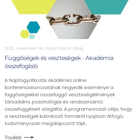
2025. november 18
| Szabó Márta |
Blog
Függőségek és veszteségek - Akadémia
összefoglaló
A Napfogyatkozás Akadémia online
konferenciasorozatának negyedik eseménye a
függőségekkel összefüggő veszteségélmények
társadalmi, pszichológiai és rendszerszintű
összefüggéseit vizsgálta. A programsorozat célja, hogy
a veszteségek különböző formáiról nyújtson átfogó,
tudományosan megalapozott tájé…
Tovább