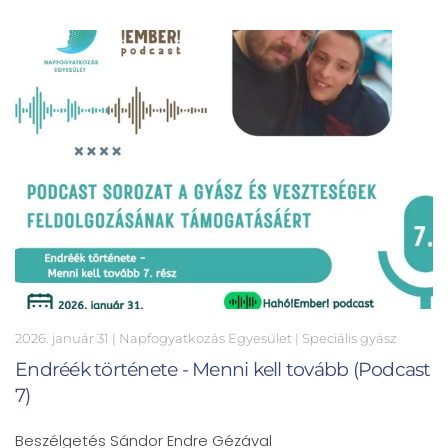
2026. január 31
| Napfogyatkozás Egyesület |
Speciális gyász
Endréék története - Menni kell tovább (Podcast
7)
Beszélgetés Sándor Endre Gézával