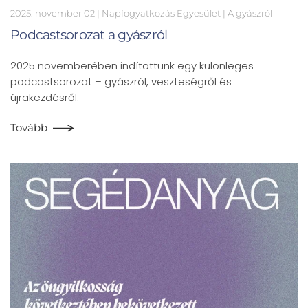
2025. november 02
| Napfogyatkozás Egyesület |
A gyászról
Podcastsorozat a gyászról
2025 novemberében indítottunk egy különleges
podcastsorozat – gyászról, veszteségről és
újrakezdésről.
Tovább