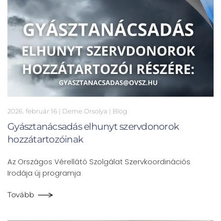
2026. február 16
| Deme Orsolya |
Blog
Gyásztanácsadás elhunyt szervdonorok
hozzátartozóinak
Az Országos Vérellátó Szolgálat Szervkoordinációs
Irodája új programja
Tovább