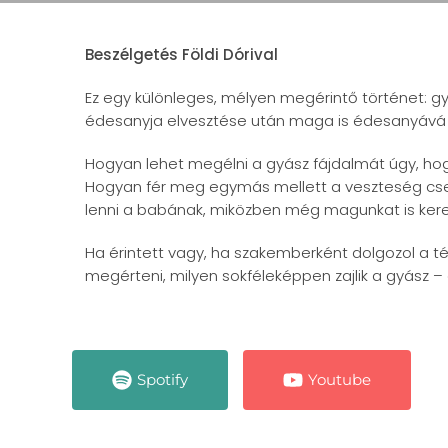
Beszélgetés Földi Dórival
Ez egy különleges, mélyen megérintő történet: gy
édesanyja elvesztése után maga is édesanyává 
Hogyan lehet megélni a gyász fájdalmát úgy, hogy
Hogyan fér meg egymás mellett a veszteség cse
lenni a babának, miközben még magunkat is ker
Ha érintett vagy, ha szakemberként dolgozol a
megérteni, milyen sokféleképpen zajlik a gyász – 
Spotify
Youtube