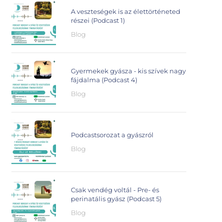
A veszteségek is az élettörténeted
részei (Podcast 1)
Blog
Gyermekek gyásza - kis szívek nagy
fájdalma (Podcast 4)
Blog
Podcastsorozat a gyászról
Blog
Csak vendég voltál - Pre- és
perinatális gyász (Podcast 5)
Blog