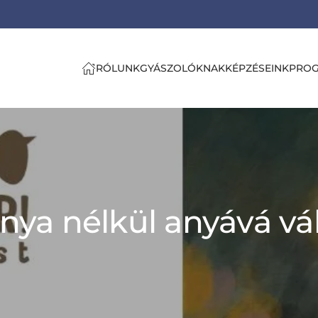
RÓLUNK
GYÁSZOLÓKNAK
KÉPZÉSEINK
PRO
Anya nélkül anyává vál