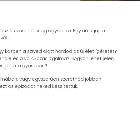
ász és várandósság egyszerre. Egy nő útja, aki
vált.
 közben a szíved alatt hordod az új élet ígéretét?
ndje és a várakozás izgalma? Hogyan lehet jelen
esgéljük a gyászban?
 témában, vagy egyszerűen szeretnéd jobban
ezt az epizódot neked készítettük.