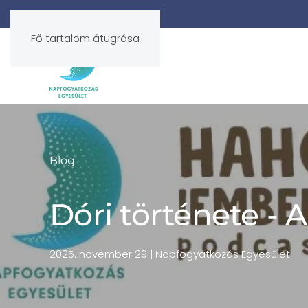
Fő tartalom átugrása
Blog
Dóri története - 
2025. november 29
| Napfogyatkozás Egyesület