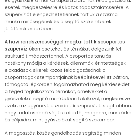
és gyászkísérő munka tapasztalatainak feldolgozására,
esetek megbeszélésre és közös tapasztalatcserére. A
szupervíziót elengedhetetlennek tartjuk a szakmai
munka minőségének és a segítő szakemberek
jóllétének érdekében.
A havi rendszerességgel megtartott kiscsoportos
szupervíziókon
eseteket és témákat dolgozunk fel
strukturált módszertannal. A csoportos tanulás
hatékony módja a kérdések, dilemmák, érintettségek,
elakadások, sikerek közös feldolgozásának a
csoporttagok szempontjainak beépítésével. Itt bátran,
támogató légkörben fogalmazhatod meg kérdéseidet,
a téged foglalkoztató témákat, amelyekkel a
gyászolókat segítő munkádban találkozol, megkeresve
ezekre az egyéni válaszaidat. A szupervízió segít abban,
hogy tudatosabbá válj és reflektálj magadra, munkádra
és céljaidra, mint gyászolókat segítő szakember.
A megosztás, közös gondolkodás segítség minden