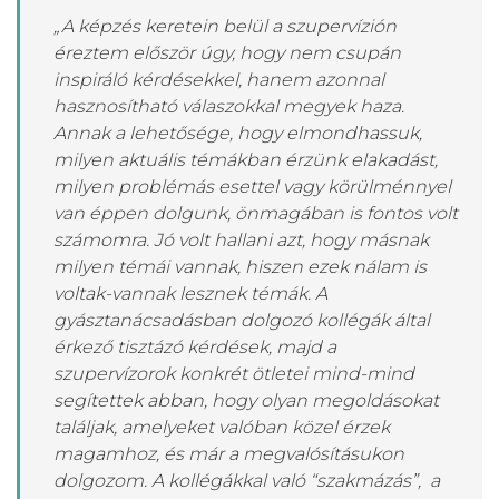
„A képzés keretein belül a szupervízión
éreztem először úgy, hogy nem csupán
inspiráló kérdésekkel, hanem azonnal
hasznosítható válaszokkal megyek haza.
Annak a lehetősége, hogy elmondhassuk,
milyen aktuális témákban érzünk elakadást,
milyen problémás esettel vagy körülménnyel
van éppen dolgunk, önmagában is fontos volt
számomra. Jó volt hallani azt, hogy másnak
milyen témái vannak, hiszen ezek nálam is
voltak-vannak lesznek témák. A
gyásztanácsadásban dolgozó kollégák által
érkező tisztázó kérdések, majd a
szupervízorok konkrét ötletei mind-mind
segítettek abban, hogy olyan megoldásokat
találjak, amelyeket valóban közel érzek
magamhoz, és már a megvalósításukon
dolgozom. A kollégákkal való “szakmázás”, a