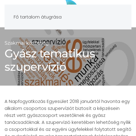
Fő tartalom átugrása
Szakmai közösség
Gyász tematikus
szupervízió
A Napfogyatkozás Egyesület 2018 januártól havonta egy
alkalom csoportos szupervíziót biztosít a képzésein
részt vett gyászcsoport vezetőknek és gyász
tanácsadóknak. A szupervízió keretében lehetőség nyílik
a csoportokkal és az egyéni ügyfelekkel folytatott segítő