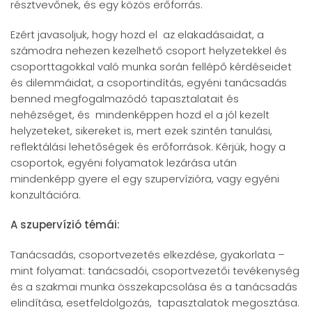
résztvevőnek, és egy közös erőforrás.
Ezért javasoljuk, hogy hozd el az elakadásaidat, a
számodra nehezen kezelhető csoport helyzetekkel és
csoporttagokkal való munka során fellépő kérdéseidet
és dilemmáidat, a csoportindítás, egyéni tanácsadás
benned megfogalmazódó tapasztalatait és
nehézséget, és mindenképpen hozd el a jól kezelt
helyzeteket, sikereket is, mert ezek szintén tanulási,
reflektálási lehetőségek és erőforrások. Kérjük, hogy a
csoportok, egyéni folyamatok lezárása után
mindenképp gyere el egy szupervízióra, vagy egyéni
konzultációra.
A szupervízió témái:
Tanácsadás, csoportvezetés elkezdése, gyakorlata –
mint folyamat: tanácsadói, csoportvezetői tevékenység
és a szakmai munka összekapcsolása és a tanácsadás
elindítása, esetfeldolgozás, tapasztalatok megosztása.