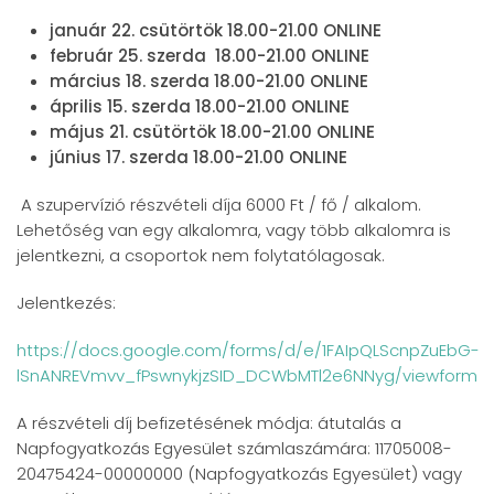
január 22. csütörtök 18.00-21.00 ONLINE
február 25. szerda 18.00-21.00 ONLINE
március 18. szerda 18.00-21.00 ONLINE
április 15. szerda 18.00-21.00 ONLINE
május 21. csütörtök 18.00-21.00 ONLINE
június 17. szerda 18.00-21.00 ONLINE
A szupervízió részvételi díja 6000 Ft / fő / alkalom.
Lehetőség van egy alkalomra, vagy több alkalomra is
jelentkezni, a csoportok nem folytatólagosak.
Jelentkezés:
https://docs.google.com/forms/d/e/1FAIpQLScnpZuEbG-
lSnANREVmvv_fPswnykjzSID_DCWbMTl2e6NNyg/viewform
A részvételi díj befizetésének módja: átutalás a
Napfogyatkozás Egyesület számlaszámára: 11705008-
20475424-00000000 (
Napfogyatkozás
Egyesület) vagy