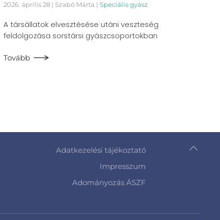
2026. április 28
| Szabó Márta |
Speciális gyász
A társállatok elvesztésése utáni veszteség
feldolgozása sorstársi gyászcsoportokban
Tovább
Adatkezelési tájékoztató
Impresszum
Adományozás ÁSZF