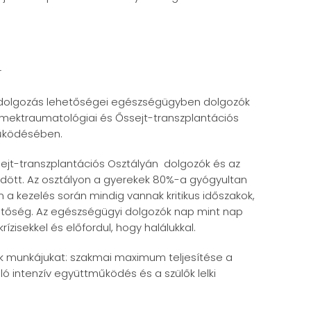
r
eldolgozás lehetőségei egészségügyben dolgozók
mektraumatológiai és Őssejt-transzplantációs
működésében.
ejt-transzplantációs Osztályán dolgozók és az
ött. Az osztályon a gyerekek 80%-a gyógyultan
 a kezelés során mindig vannak kritikus időszakok,
etőség. Az egészségügyi dolgozók nap mint nap
zisekkel és előfordul, hogy halálukkal.
zik munkájukat: szakmai maximum teljesítése a
ó intenzív együttműködés és a szülők lelki