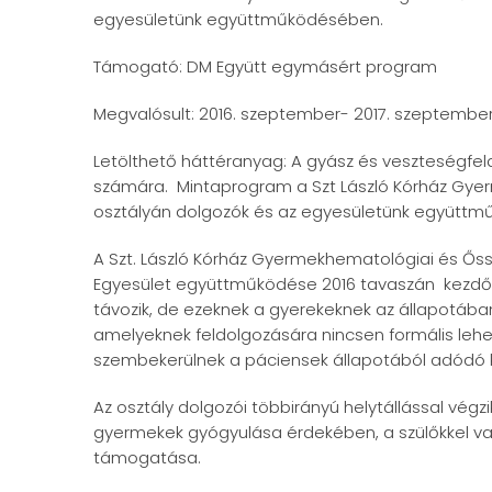
egyesületünk együttműködésében.
Támogató: DM Együtt egymásért program
Megvalósult: 2016. szeptember- 2017. szeptembe
Letölthető háttéranyag: A gyász és veszteségf
számára. Mintaprogram a Szt László Kórház Gyer
osztályán dolgozók és az egyesületünk együtt
A Szt. László Kórház Gyermekhematológiai és Őss
Egyesület együttműködése 2016 tavaszán kezdőd
távozik, de ezeknek a gyerekeknek az állapotában
amelyeknek feldolgozására nincsen formális leh
szembekerülnek a páciensek állapotából adódó krí
Az osztály dolgozói többirányú helytállással vég
gyermekek gyógyulása érdekében, a szülőkkel val
támogatása.