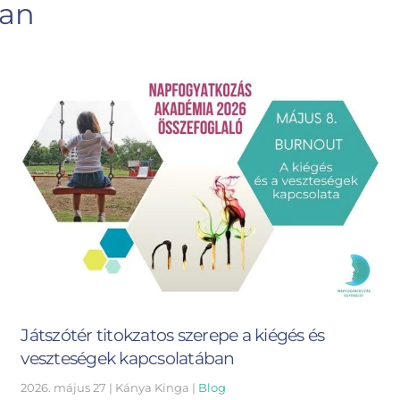
ban
Játszótér titokzatos szerepe a kiégés és
veszteségek kapcsolatában
2026. május 27
| Kánya Kinga |
Blog