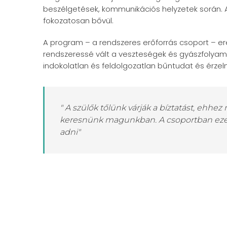
beszélgetések, kommunikációs helyzetek során.
fokozatosan bővül.
A program – a rendszeres erőforrás csoport – 
rendszeressé vált a veszteségek és gyászfolyam
indokolatlan és feldolgozatlan bűntudat és érzelm
" A szülők tőlünk várják a bíztatást, ehhez
keresnünk magunkban. A csoportban ezek
adni"