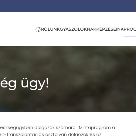
RÓLUNK
GYÁSZOLÓKNAK
KÉPZÉSEINK
PRO
ég ügy!
egészségügyben dolgozók számára. Mintaprogram a
jt-transzplantációs osztályán dolgozók és az