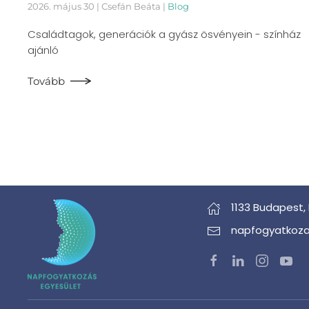
2026. május 30
| Csefán Beáta |
Blog
Családtagok, generációk a gyász ösvényein - színház
ajánló
Tovább
1133 Budapest,
napfogyatkoza