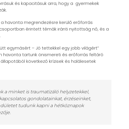
rrásuk és kapacitásuk arra, hogy a gyermekek
zák.
y a havonta megrendezésre kerülő erőforrás
csoportban érintett témák iránti nyitottság nő, és a
.
tt egymásért – Jó tettekkel egy jobb világért”
avonta tartunk önismereti és erőforrás feltáró
állapotából következő krízisek és halálesetek
k a minket is traumatizáló helyzetekkel,
kapcsolatos gondolatainkat, érzéseinket,
lendületet tudunk kapni a hétköznapok
zője.