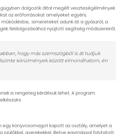
ségügyben dolgozók által megélt veszteségélmények
kat az erőforrásokat amelyeket egyéni,
i működésbe, ismereteket adunk át a gyászról, a
égek feldolgozásához nyújtott segítség módszereiről.
 abban, hogy más szemszögből is át tudjuk
, őszinte körülmények között elmondhatom, én
knek is rengeteg kérdésük lehet. A program
lkészülni.
n egy könyvcsomagot kapott az osztály, amelyet a
szülőkkel, gyerekekkel, illetve egymással folytatott