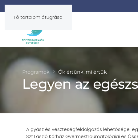
Fő tartalom átugrása
Programok
Ők értünk, mi értük
Legyen az egészs
A gyász és veszteségfeldolgozás lehetőségei 
Szt László Kórház Gyermektraumatológiai és Ősse