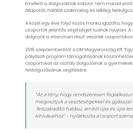
Emellett a dolgozóknak sokszor nem marad erőfo
állapotát, halálát szakmailag és lelkileg feldolgoz
A közel egy éve folyó közös munka igazolta, hog
csoportok jelentős segítséget tudnak nyújtani. A 
dolgozók is intenzíven részt vesznek csoportokon
2016 szeptemberétől a DM Magyarország Kft “Együ
pályázati program támogatásának köszönhetően h
csoportokat az osztály dolgozóinak a gyermekek 
feldolgozásának segítésére.
“Az a tény, hogy rendszeresen foglalkozun
megosztjuk a veszteségekkel és gyásszal 
felszabadító hatású, amitől újra és újra 
kihívásaihoz” – nyilatkozta a csoport szerve