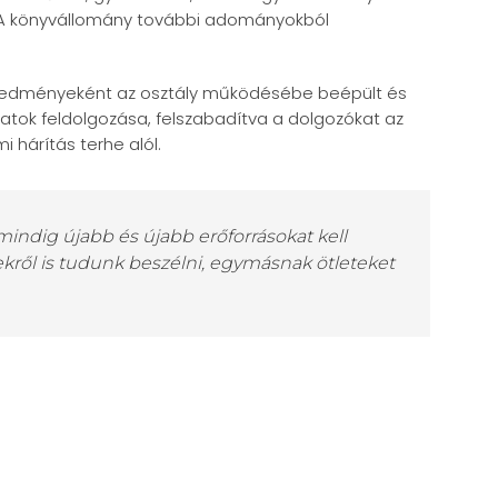
 A könyvállomány további adományokból
eredményeként az osztály működésébe beépült és
atok feldolgozása, felszabadítva a dolgozókat az
i hárítás terhe alól.
 mindig újabb és újabb erőforrásokat kell
ről is tudunk beszélni, egymásnak ötleteket