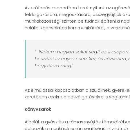
Az erőforrás csoportban teret nyitunk az egész
feldolgozására, megosztására, összegyűjtjük azo
munkaközösségi szinten be tudnak építeni a nap
halállal kapcsolatos kommunikációról, a vesztes
" Nekem nagyon sokat segít ez a csoport
beszélni az egyes eseteket, és közvetlen
hogy élem meg"
Az elmúlással kapcsolatban a szülőknek, gyereke
keretében ezekre a beszélgetésekre is segítünk fe
Könyvsarok
A halál, a gyász és a támasznyújtás témakörébe
dolgozók a munkájuk során segítségül hívhatnak a 