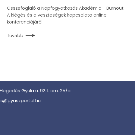
Összefoglaló a Napfogyatkozás Akadémia - Burnout -
A kiégés és a veszteségek kapcsolata online
konferenciájáról
Tovább
Hegedűs Gyula u. 92. I. em. 25/a
s@gyaszportal.hu