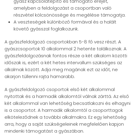
gyász kapcsolatépítő és támogató erejét,
amelyben a feldolgozást a csoportban való
részvétel kölcsönössége és megélése támogatja.
A veszteségek különböző formáival és a halált
követő gyásszal foglalkozunk.
A gyászfeldolgozó csoportokban 5-8 fő vesz részt. A
gyászcsoportok 10 alkalommal 2 hetente találkoznak. A
gyászfeldolgozásnak fontos része a két alkalom közötti
időszak is, ezért a két hetes intervallum szükséges az
alkalmak között. Adja meg magának ezt az időt, ne
akarjon túllenni rajta hamarabb.
A gyászfeldolgozó csoportok első két alkalommal
nyitottak és a harmadik alkalomtól válnak zárttá. Az első
két alkalommal van lehetőség becsatlakozni és elhagyni
is a csoportot. A harmadik alkalomtól a csoporttagok
elköteleződnek a további alkalmakra. Ez egy lehetőség
arra, hogy a saját szükségeleinek megfelelően kapjon
mindenki támogatást a gyászában.