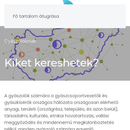
Fő tartalom átugrása
Gyászolóknak
Kiket kereshetek?
A gyászolók számára a gyászcsoportvezetők és
gyászkísérők országos hálózata országosan elérhető
anyagi, területi (országrész, település, és azon belüli),
társadalmi, kulturális, etnikai hovatartozás, vallási
meggyőződés és mindennemű megkülönböztetés
nélkül, minden gyászoló számára egyenlő