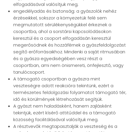
elfogadásával valósítjuk meg;
engedélyadás és biztonság: a gyászolók nehéz
érzéseikkel, sokszor a környezetük felé sem
megmutatott sérülékenységükkel érkeznek a
csoportba, ahol a sorstársi kapcsolódásokon
keresztül és a csoport elfogadásán keresztül
megerősödnek és hozzáférnek a gyászfeldolgozást
segítő erőforrásaikhoz. Mindenki a saját ritmusában
és a gyásza egyediségében vesz részt a
csoportban, ami nem önismereti, önfejlesztő, vagy
tanulócsoport.
A támogató csoportban a gyászra mint
veszteségre adott reakcióra tekintünk, ezért a
természetes feldolgozási folyamatot támogató tér,
idő és körülmények létrehozását segítjük.
A gyászt nem haladásként, hanem zajlásként
tekintjük, ezért kísérő attitűddel és a támogató
közösség facilitálásával valósítjuk meg.
A résztvevők megtapasztalják a veszteség és a