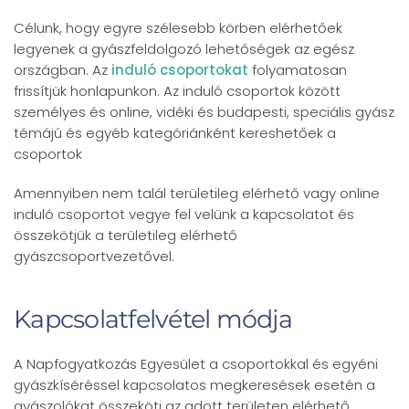
Célunk, hogy egyre szélesebb körben elérhetőek
legyenek a gyászfeldolgozó lehetőségek az egész
országban. Az
induló csoportokat
folyamatosan
frissítjük honlapunkon. Az induló csoportok között
személyes és online, vidéki és budapesti, speciális gyász
témájú és egyéb kategóriánként kereshetőek a
csoportok
Amennyiben nem talál területileg elérhető vagy online
induló csoportot vegye fel velünk a kapcsolatot és
összekötjük a területileg elérhető
gyászcsoportvezetővel.
Kapcsolatfelvétel módja
A Napfogyatkozás Egyesület a csoportokkal és egyéni
gyászkíséréssel kapcsolatos megkeresések esetén a
gyászolókat összeköti az adott területen elérhető