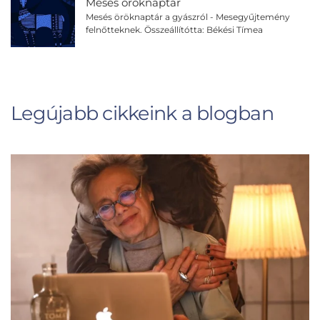
Mesés öröknaptár
Mesés öröknaptár a gyászról - Mesegyűjtemény
felnőtteknek. Összeállítótta: Békési Tímea
Legújabb cikkeink a blogban