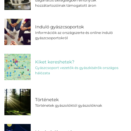
daganatos betegségben elhunytak
hozzátartozóinak támogatott áron
Induló gyászcsoportok
Információk az országszerte és online induló
gyászcsoportokról
Kiket kereshetek?
Gyászcsoport vezetők és gyászkísérők országos
hálózata
Történetek
Történetek gyászolóktól gyászolóknak