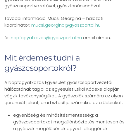
gyászcsoportvezetővel, gyásztanácsadóval.
További információ: Mucsi Georgina – hálózati
koordinátor:
mucsi.georgina@gyaszportal.hu
és
napfogyatkozas@gyaszportal.hu
email címen.
Mit érdemes tudni a
gyászcsoportokról?
A Napfogyatkozás Egyesület gyászcsoportvezetői
hálózatának tagjai az egyesület Etikai Kódexe alapján
végzik tevékenységüket. A gyászolók számára ez olyan
garanciát jelent, ami biztosítja számukra az alábbiakat:
egyenlőség és minősítésmentesség: a
gyászcsoportokat megkülönböztetés mentesen és
a gyászuk megélésének egyedi jelleggének