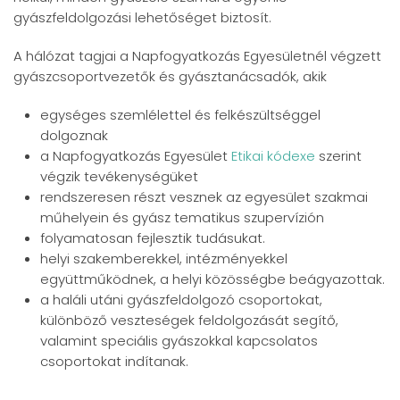
gyászfeldolgozási lehetőséget biztosít.
A hálózat tagjai a Napfogyatkozás Egyesületnél végzett
gyászcsoportvezetők és gyásztanácsadók, akik
egységes szemlélettel és felkészültséggel
dolgoznak
a Napfogyatkozás Egyesület
Etikai kódexe
szerint
végzik tevékenységüket
rendszeresen részt vesznek az egyesület szakmai
műhelyein és gyász tematikus szupervízión
folyamatosan fejlesztik tudásukat.
helyi szakemberekkel, intézményekkel
együttműködnek, a helyi közösségbe beágyazottak.
a haláli utáni gyászfeldolgozó csoportokat,
különböző veszteségek feldolgozását segítő,
valamint speciális gyászokkal kapcsolatos
csoportokat indítanak.