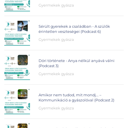
Gyermekek gyásza
Sérült gyerekek a családban - A szülők
érintetlen veszteségei (Podcast 6)
Gyermekek gyásza
Dóri története - Anya nélkül anyává válni
(Podcast 3)
Gyermekek gyásza
Amikor nem tudod, mit mondj... –
Kommunikáció a gyászolóval (Podcast 2)
Gyermekek gyásza