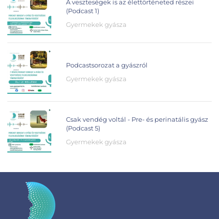
A veszteségek is az élettörténeted részei
(Podcast 1)
Gyermekek gyásza
Podcastsorozat a gyászról
Gyermekek gyásza
Csak vendég voltál - Pre- és perinatális gyász
(Podcast 5)
Gyermekek gyásza