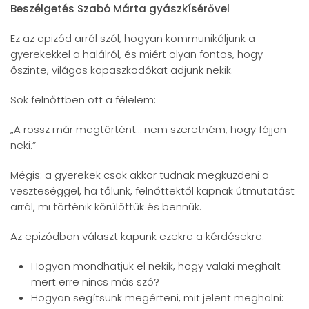
Beszélgetés Szabó Márta gyászkísérővel
Ez az epizód arról szól, hogyan kommunikáljunk a
gyerekekkel a halálról, és miért olyan fontos, hogy
őszinte, világos kapaszkodókat adjunk nekik.
Sok felnőttben ott a félelem:
„A rossz már megtörtént… nem szeretném, hogy fájjon
neki.”
Mégis: a gyerekek csak akkor tudnak megküzdeni a
veszteséggel, ha tőlünk, felnőttektől kapnak útmutatást
arról, mi történik körülöttük és bennük.
Az epizódban választ kapunk ezekre a kérdésekre:
Hogyan mondhatjuk el nekik, hogy valaki meghalt –
mert erre nincs más szó?
Hogyan segítsünk megérteni, mit jelent meghalni: