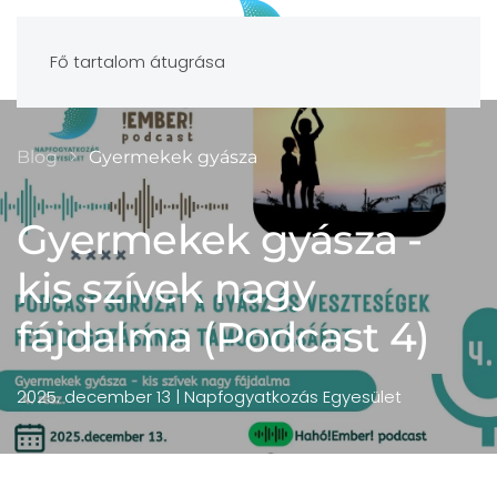
Fő tartalom átugrása
Blog
Gyermekek gyásza
Gyermekek gyásza -
kis szívek nagy
fájdalma (Podcast 4)
2025. december 13
| Napfogyatkozás Egyesület