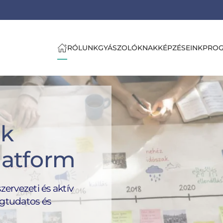
RÓLUNK
GYÁSZOLÓKNAK
KÉPZÉSEINK
PRO
ók
latform
ervezeti és aktív
gtudatos és