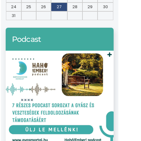
24
25
26
27
28
29
30
31
Podcast