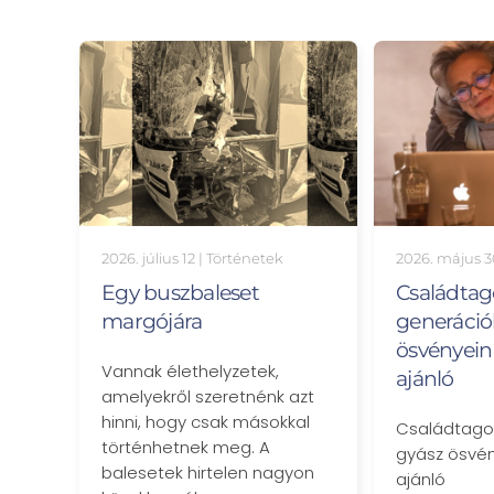
2026. július 12
|
Történetek
2026. május 
Egy buszbaleset
Családtag
margójára
generáció
ösvényein 
Vannak élethelyzetek,
ajánló
amelyekről szeretnénk azt
hinni, hogy csak másokkal
Családtagok
történhetnek meg. A
gyász ösvén
balesetek hirtelen nagyon
ajánló