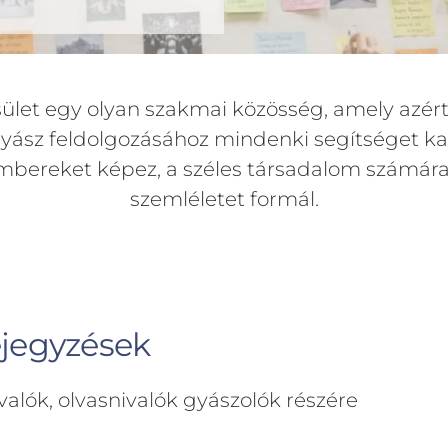
et egy olyan szakmai közösség, amely azért 
ász feldolgozásához mindenki segítséget ka
embereket képez, a széles társadalom számára 
szemléletet formál.
ejegyzések
valók, olvasnivalók gyászolók részére