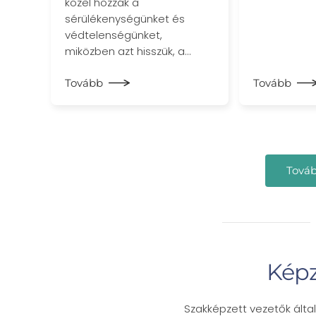
közel hozzák a
sérülékenységünket és
védtelenségünket,
miközben azt hisszük, a…
Tovább
Tovább
Továb
Képz
Szakképzett vezetők által 