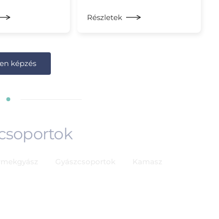
Részletek
en képzés
 csoportok
rmekgyász
Gyászcsoportok
Kamasz