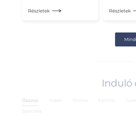
Részletek
Részletek
Mind
Induló
Összes
Vidék
Online
Felnőtt
Gye
Speciális