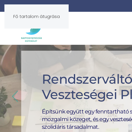
Fő tartalom átugrása
Rendszervált
Veszteségei P
Építsünk együtt egy fenntartható sz
mozgalmi közeget, és egy vesztesé
szolidáris társadalmat.