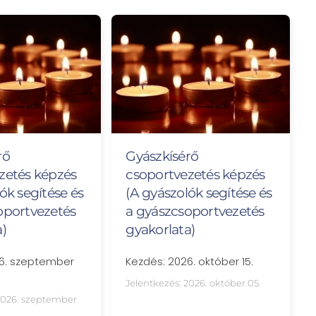
rő
Gyászkísérő
zetés képzés
csoportvezetés képzés
ók segítése és
(A gyászolók segítése és
oportvezetés
a gyászcsoportvezetés
a)
gyakorlata)
26. szeptember
Kezdés: 2026. október 15.
Jelentkezés: 2026. október 05.
2026. szeptember