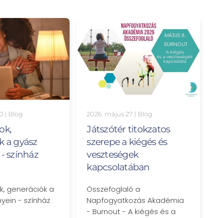
2026. május 27
|
Blog
30
|
Blog
Játszótér titokzatos
ok,
szerepe a kiégés és
k a gyász
veszteségek
- színház
kapcsolatában
Összefoglaló a
, generációk a
Napfogyatkozás Akadémia
yein - színház
- Burnout - A kiégés és a