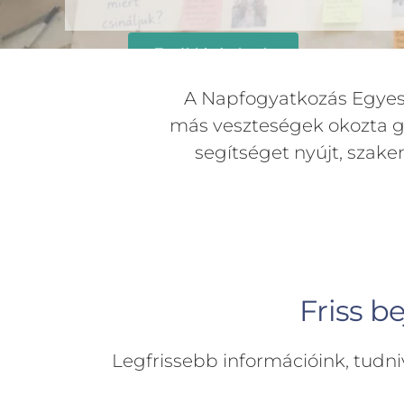
További részletek
A Napfogyatkozás Egyesül
más veszteségek okozta gy
segítséget nyújt, szak
Friss b
Legfrissebb információink, tudni