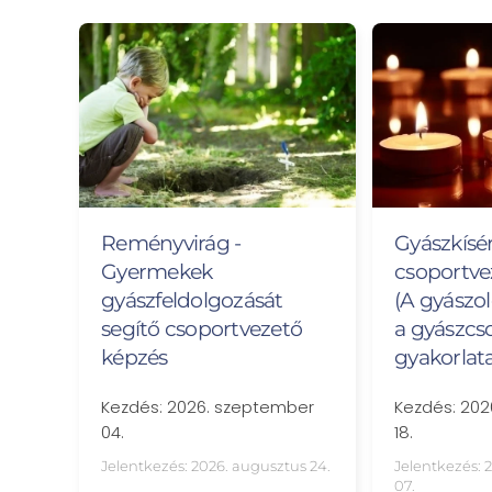
Gyászkísé
Reményvirág -
csoportve
Gyermekek
(A gyászol
gyászfeldolgozását
a gyászcs
segítő csoportvezető
gyakorlat
képzés
Kezdés: 20
Kezdés: 2026. szeptember
18.
04.
Jelentkezés: 
Jelentkezés: 2026. augusztus 24.
07.