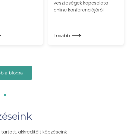
veszteségek kapcsolata
online konferenciájáról
Tovább
b a blogra
éseink
tartott, akkreditált képzéseink