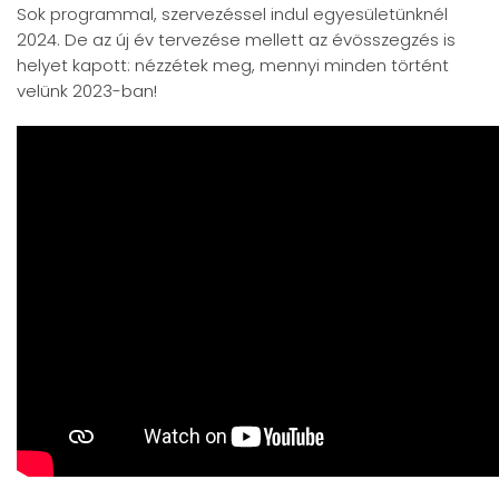
Sok programmal, szervezéssel indul egyesületünknél
2024. De az új év tervezése mellett az évösszegzés is
helyet kapott: nézzétek meg, mennyi minden történt
velünk 2023-ban!