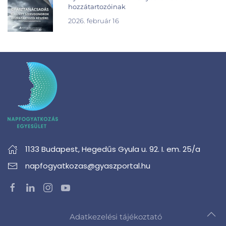
hozzátartozóinak
2026. február 16
1133 Budapest,
Hegedűs Gyula u. 92. I. em. 25/a
napfogyatkozas@gyaszportal.hu
Adatkezelési tájékoztató