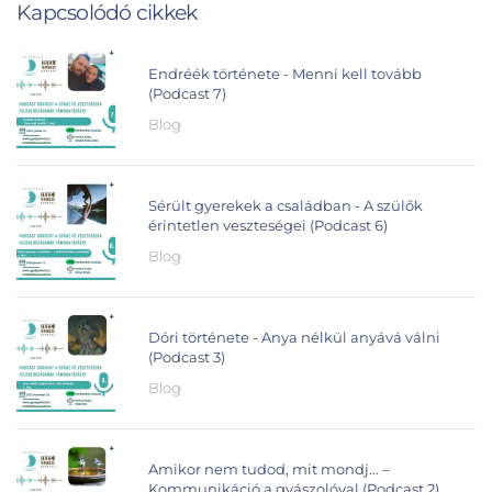
Kapcsolódó cikkek
Endréék története - Menni kell tovább
(Podcast 7)
Blog
Sérült gyerekek a családban - A szülők
érintetlen veszteségei (Podcast 6)
Blog
Dóri története - Anya nélkül anyává válni
(Podcast 3)
Blog
Amikor nem tudod, mit mondj... –
Kommunikáció a gyászolóval (Podcast 2)