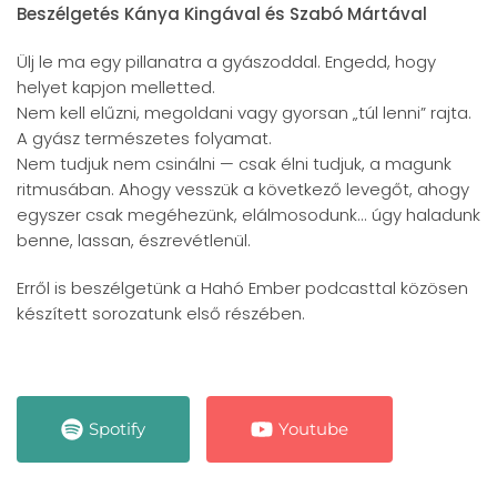
Beszélgetés Kánya Kingával és Szabó Mártával
Ülj le ma egy pillanatra a gyászoddal. Engedd, hogy
helyet kapjon melletted.
Nem kell elűzni, megoldani vagy gyorsan „túl lenni” rajta.
A gyász természetes folyamat.
Nem tudjuk nem csinálni — csak élni tudjuk, a magunk
ritmusában. Ahogy vesszük a következő levegőt, ahogy
egyszer csak megéhezünk, elálmosodunk... úgy haladunk
benne, lassan, észrevétlenül.
Erről is beszélgetünk a Hahó Ember podcasttal közösen
készített sorozatunk első részében.
Spotify
Youtube