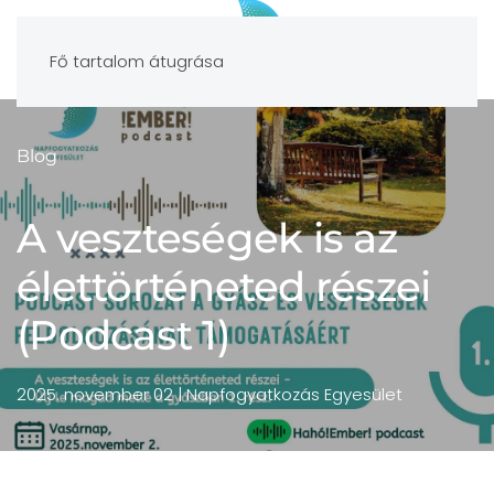
Fő tartalom átugrása
Blog
A veszteségek is az
élettörténeted részei
(Podcast 1)
2025. november 02
| Napfogyatkozás Egyesület