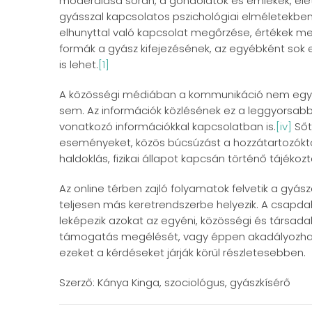
moderálása során, a gondolatok és emlékek, él
gyásszal kapcsolatos pszichológiai elméletekbe
elhunyttal való kapcsolat megőrzése, értékek me
formák a gyász kifejezésének, az egyébként sok
is lehet.
[1]
A közösségi médiában a kommunikáció nem egyirá
sem. Az információk közlésének ez a leggyorsab
vonatkozó információkkal kapcsolatban is.
[iv]
Sőt
eseményeket, közös búcsúzást a hozzátartozóktól
haldoklás, fizikai állapot kapcsán történő tájékozt
Az online térben zajló folyamatok felvetik a gyá
teljesen más keretrendszerbe helyezik. A csapda
leképezik azokat az egyéni, közösségi és társad
támogatás megélését, vagy éppen akadályozhatjá
ezeket a kérdéseket járják körül részletesebben.
Szerző: Kánya Kinga, szociológus, gyászkísérő