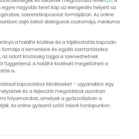
etbölcsességek és idézetek megosztása révén.
[iii]
A
n egyre nagyobb teret kap az elengedés helyett az
gőrzése, szeretetkapcsolat formájában. Az online
 esetben zajló belső dialógusok csatornája, médiuma
nyú a halálhír közlése és a tájékoztatás kapcsán
b formája a temetésre és egyéb szertartásokra
, az adott közösség tagjai is szervezhetnek
 függetlenül. A halálhír közlését megelőzheti a
atás is.
szolással kapcsolatos kérdéseket – ugyanakkor egy
helyzetek és a fejlesztői megoldások azonban
almi folyamatokat, amelyek a gyászolásban a
k. Az online gyászról szóló írások honlapunkon