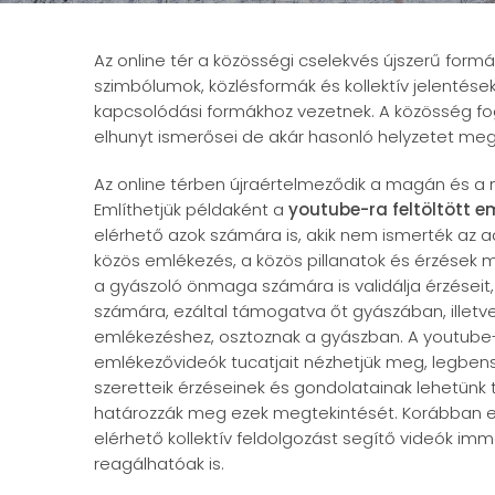
Az online tér a közösségi cselekvés újszerű formá
szimbólumok, közlésformák és kollektív jelentések
kapcsolódási formákhoz vezetnek. A közösség fog
elhunyt ismerősei de akár hasonló helyzetet megé
Az online térben újraértelmeződik a magán és a nyi
Említhetjük példaként a
youtube-ra feltöltött 
elérhető azok számára is, akik nem ismerték az ad
közös emlékezés, a közös pillanatok és érzése
a gyászoló önmaga számára is validálja érzéseit, 
számára, ezáltal támogatva őt gyászában, illet
emlékezéshez, osztoznak a gyászban. A youtube-
emlékezővideók tucatjait nézhetjük meg, legbens
szeretteik érzéseinek és gondolatainak lehetünk t
határozzák meg ezek megtekintését. Korábban e
elérhető kollektív feldolgozást segítő videók i
reagálhatóak is.