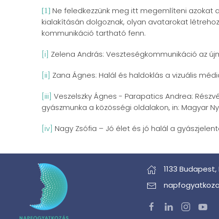
Ne feledkezzünk meg itt megemlíteni azokat az
[1]
kialakításán dolgoznak, olyan avatarokat létreho
kommunikáció tartható fenn.
[i]
Zelena András: Veszteségkommunikáció az újmédia
[ii]
Zana Ágnes: Halál és haldoklás a vizuális médi
[iii]
Veszelszky Ágnes - Parapatics Andrea: Részvét
gyászmunka a közösségi oldalakon, in: Magyar Nye
[iv]
Nagy Zsófia – Jó élet és jó halál a gyászjelenté
1133 Budapest,
napfogyatkoza