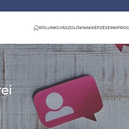
RÓLUNK
GYÁSZOLÓKNAK
KÉPZÉSEINK
PRO
ei