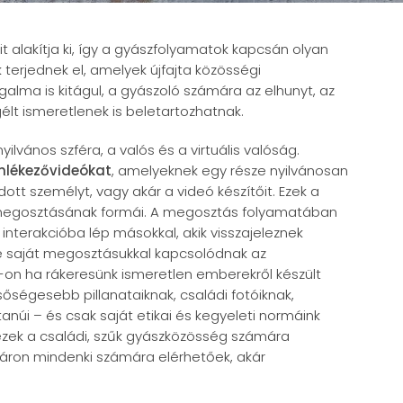
it alakítja ki, így a gyászfolyamatok kapcsán olyan
 terjednek el, amelyek újfajta közösségi
alma is kitágul, a gyászoló számára az elhunyt, az
lt ismeretlenek is beletartozhatnak.
lvános szféra, a valós és a virtuális valóság.
emlékezővideókat
, amelyeknek egy része nyilvánosan
ott személyt, vagy akár a videó készítőit. Ezek a
k megosztásának formái. A megosztás folyamatában
interakcióba lép másokkal, akik visszajeleznek
ve saját megosztásukkal kapcsolódnak az
on ha rákeresünk ismeretlen emberekről készült
őségesebb pillanataiknak, családi fotóiknak,
anúi – és csak saját etikai és kegyeleti normáink
zek a családi, szűk gyászközösség számára
mmáron mindenki számára elérhetőek, akár