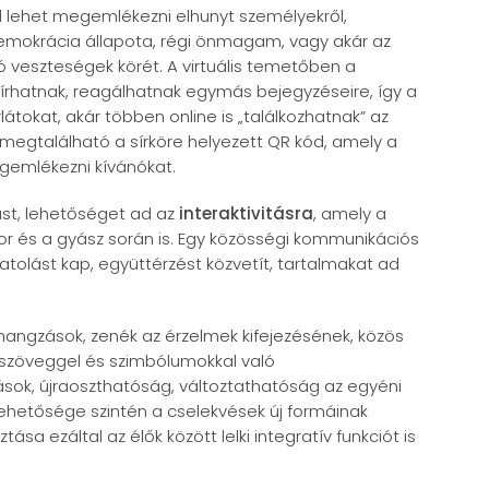
nül lehet megemlékezni elhunyt személyekről,
. demokrácia állapota, régi önmagam, vagy akár az
tó veszteségek körét. A virtuális temetőben a
írhatnak, reagálhatnak egymás bejegyzéseire, így a
rlátokat, akár többen online is „találkozhatnak” az
s megtalálható a sírköre helyezett QR kód, amely a
egemlékezni kívánókat.
lást, lehetőséget ad az
interaktivitásra
, amely a
r és a gyász során is. Egy közösségi kommunikációs
atolást kap, együttérzést közvetít, tartalmakat ad
, hangzások, zenék az érzelmek kifejezésének, közös
 szöveggel és szimbólumokkal való
ok, újraoszthatóság, változtathatóság az egyéni
lehetősége szintén a cselekvések új formáinak
sa ezáltal az élők között lelki integratív funkciót is