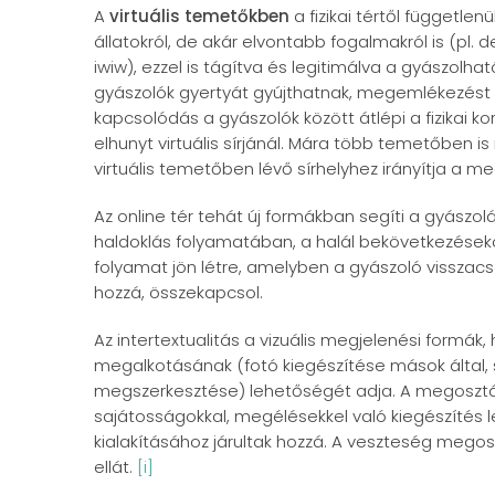
A
virtuális temetőkben
a fizikai tértől függetle
állatokról, de akár elvontabb fogalmakról is (pl
iwiw), ezzel is tágítva és legitimálva a gyászolha
gyászolók gyertyát gyújthatnak, megemlékezést 
kapcsolódás a gyászolók között átlépi a fizikai ko
elhunyt virtuális sírjánál. Mára több temetőben i
virtuális temetőben lévő sírhelyhez irányítja a m
Az online tér tehát új formákban segíti a gyászo
haldoklás folyamatában, a halál bekövetkezéseko
folyamat jön létre, amelyben a gyászoló visszacs
hozzá, összekapcsol.
Az intertextualitás a vizuális megjelenési formák
megalkotásának (fotó kiegészítése mások által,
megszerkesztése) lehetőségét adja. A megosztás
sajátosságokkal, megélésekkel való kiegészítés 
kialakításához járultak hozzá. A veszteség megosztá
ellát.
[i]