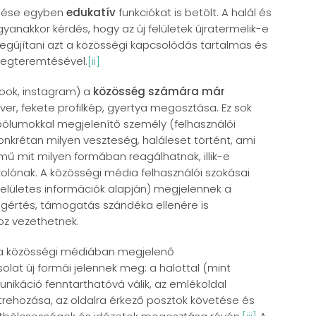
lenése egyben
edukatív
funkciókat is betölt. A halál és
anakkor kérdés, hogy az új felületek újratermelik-e
megújítani azt a közösségi kapcsolódás tartalmas és
megteremtésével.
[ii]
book, instagram) a
közösség számára már
over, fekete profilkép, gyertya megosztása. Ez sok
mbólumokkal megjelenítő személy (felhasználói
nkrétan milyen veszteség, haláleset történt, ami
mű mit milyen formában reagálhatnak, illik-e
olónak. A közösségi média felhasználói szokásai
elületes információk alapján) megjelennek a
egértés, támogatás szándéka ellenére is
hoz vezethetnek.
 a közösségi médiában megjelenő
solat új formái jelennek meg: a halottal (mint
nikáció fenntarthatóvá válik, az emlékoldal
rehozása, az oldalra érkező posztok követése és