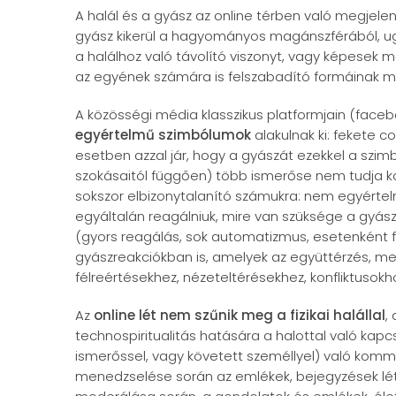
A halál és a gyász az online térben való megje
gyász kikerül a hagyományos magánszférából, ugy
a halálhoz való távolító viszonyt, vagy képesek 
az egyének számára is felszabadító formáinak 
A közösségi média klasszikus platformjain (face
egyértelmű szimbólumok
alakulnak ki: fekete c
esetben azzal jár, hogy a gyászát ezekkel a szi
szokásaitól függően) több ismerőse nem tudja ko
sokszor elbizonytalanító számukra: nem egyértel
egyáltalán reagálniuk, mire van szüksége a gyász
(gyors reagálás, sok automatizmus, esetenként f
gyászreakciókban is, amelyek az együttérzés, m
félreértésekhez, nézeteltérésekhez, konfliktusok
Az
online lét nem szűnik meg a fizikai halállal
,
technospiritualitás hatására a halottal való kapc
ismerőssel, vagy követett személlyel) való kommu
menedzselése során az emlékek, bejegyzések lét