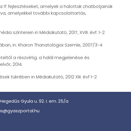
 IT fejlesztéseket, amelyek a halottak chatbotjainak
zva, amelyekkel további kapcsolattartás,
 színterein in Médiakutató, 2017, XVIII. évf. 1-2
ában, in: Kharon Thanatológiai Szemle, 2007/3-4
eltől a részvétig: a halál megjelenése és
lvőr, 2014.
sek tükrében in Médiakutató, 2012 XIII. évf 1-2
Hegedűs Gyula u. 92. I. em. 25/a
s@gyaszportal.hu