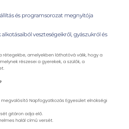
tás és programsorozat megnyitója
 alkotásaiból veszteségeikről, gyászukról és
a rétegekbe, amelyekben láthatóvá válik, hogy a
melynek részesei a gyerekek, a szülők, a
t.
e
 megvalósító Napfogyatkozás Egyesület elnökségi
sét gitáron adja elő.
elmes halál című versét.