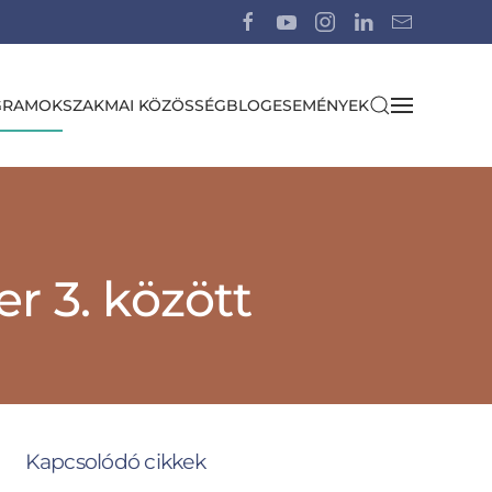
GRAMOK
SZAKMAI KÖZÖSSÉG
BLOG
ESEMÉNYEK
r 3. között
Kapcsolódó cikkek