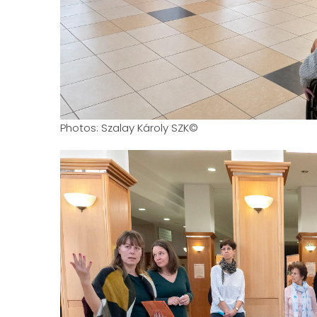
Photos: Szalay Károly SZK©