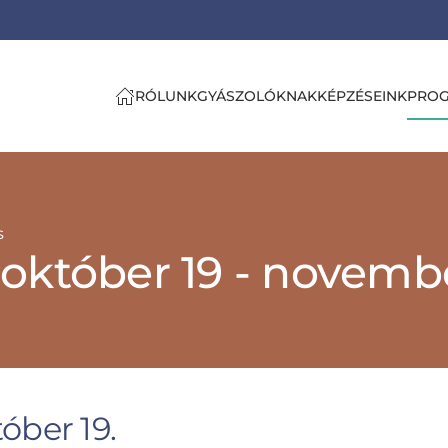
RÓLUNK
GYÁSZOLÓKNAK
KÉPZÉSEINK
PRO
s
október 19 - novembe
óber 19.