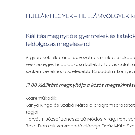
HULLÁMHEGYEK – HULLÁMVÖLGYEK kiállí
Kiállítás megnyitó a gyermekek és fiatalok
feldolgozás megéléseiről.
A gyerekek alkotásai bevezetnek minket azokba 
veszteségek feldolgozása kollektív tapasztalat, a
szakemberek és a szélesebb társadalmi környeze
17.00 Kiállítást megnyitója a közös megtekintés
Közreműködik:
Kánya Kinga és Szabó Márta a programsorozatot
tagjai
Horvát T. József zeneszerző Módos Virág: Pont ver
Bese Dominik versmondó előadja Deák Máté Szer