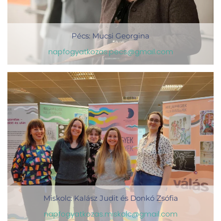
Pécs: Mucsi Georgina
napfogyatkozas.pecs@gmail.com
Miskolc: Kalász Judit és Donkó Zsófia
napfogyatkozas.miskolc@gmail.com