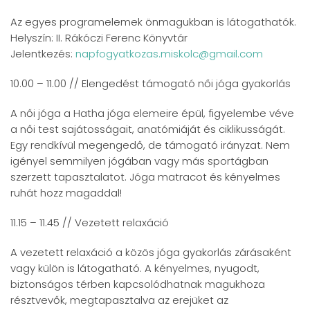
Az egyes programelemek önmagukban is látogathatók.
Helyszín: II. Rákóczi Ferenc Könyvtár
Jelentkezés:
napfogyatkozas.miskolc@gmail.com
10.00 – 11.00 // Elengedést támogató női jóga gyakorlás
A női jóga a Hatha jóga elemeire épül, figyelembe véve
a női test sajátosságait, anatómiáját és ciklikusságát.
Egy rendkívül megengedő, de támogató irányzat. Nem
igényel semmilyen jógában vagy más sportágban
szerzett tapasztalatot. Jóga matracot és kényelmes
ruhát hozz magaddal!
11.15 – 11.45 // Vezetett relaxáció
A vezetett relaxáció a közös jóga gyakorlás zárásaként
vagy külön is látogatható. A kényelmes, nyugodt,
biztonságos térben kapcsolódhatnak magukhoza
résztvevők, megtapasztalva az erejüket az