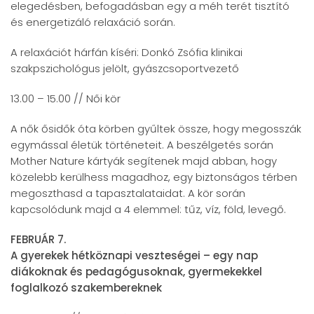
elegedésben, befogadásban egy a méh terét tisztító
és energetizáló relaxáció során.
A relaxációt hárfán kíséri: Donkó Zsófia klinikai
szakpszichológus jelölt, gyászcsoportvezető
13.00 – 15.00 // Női kör
A nők ősidők óta körben gyűltek össze, hogy megosszák
egymással életük történeteit. A beszélgetés során
Mother Nature kártyák segítenek majd abban, hogy
közelebb kerülhess magadhoz, egy biztonságos térben
megoszthasd a tapasztalataidat. A kör során
kapcsolódunk majd a 4 elemmel: tűz, víz, föld, levegő.
FEBRUÁR 7.
A gyerekek hétköznapi veszteségei – egy nap
diákoknak és pedagógusoknak, gyermekekkel
foglalkozó szakembereknek