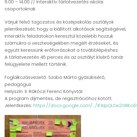
9.00 – 14.00 // Interaktív tárlatvezetés iskolai
csoportoknak
Várjuk felső tagozatos és középiskolás osztályok
jelentkezését, hogy a kiállított alkotások segítségével,
interaktív feladatokon keresztül közelebb hozzuk
számukra a veszteségekben megélt érzéseket, és
együtt keressünk erőforrásokat a továbblépéshez.
A tárlatvezetés 45 perces és az osztályt kísérő tanár
felügyelete mellett történik.
Foglalkozásvezető: Szabó Márta gyászkísérő,
pedagógus
Helyszín: II. Rákóczi Ferenc Könyvtár
A program díjmentes, de regisztrációhoz kötött.
Jelentkezés:
https://docs.google.com/.../1FAIpQLSe2GBEo6