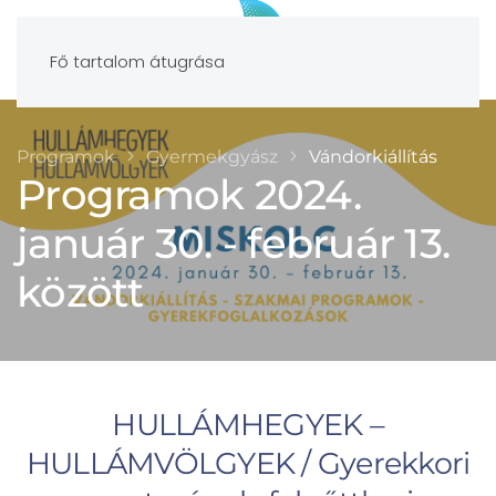
Fő tartalom átugrása
Programok
Gyermekgyász
Vándorkiállítás
Programok 2024.
január 30. - február 13.
között
HULLÁMHEGYEK –
HULLÁMVÖLGYEK / Gyerekkori