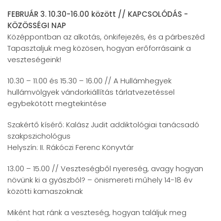
FEBRUÁR 3. 10.30-16.00 között // KAPCSOLÓDÁS -
KÖZÖSSÉGI NAP
Középpontban az alkotás, önkifejezés, és a párbeszéd
Tapasztaljuk meg közösen, hogyan erőforrásaink a
veszteségeink!
10.30 – 11.00 és 15.30 – 16.00 // A Hullámhegyek
hullámvölgyek vándorkiállítás tárlatvezetéssel
egybekötött megtekintése
Szakértő kísérő: Kalász Judit addiktológiai tanácsadó
szakpszichológus
Helyszín: II. Rákóczi Ferenc Könyvtár
13.00 – 15.00 // Veszteségből nyereség, avagy hogyan
növünk ki a gyászból? – önismereti műhely 14-18 év
közötti kamaszoknak
Miként hat ránk a veszteség, hogyan találjuk meg