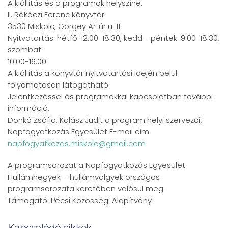
A kiállítás és a programok helyszíne:
II. Rákóczi Ferenc Könyvtár
3530 Miskolc, Görgey Artúr u. 11.
Nyitvatartás: hétfő: 12.00-18.30, kedd - péntek: 9.00-18.30,
szombat:
10.00-16.00
A kiállítás a könyvtár nyitvatartási idején belül
folyamatosan látogatható.
Jelentkezéssel és programokkal kapcsolatban további
információ:
Donkó Zsófia, Kalász Judit a program helyi szervezői,
Napfogyatkozás Egyesület E-mail cím:
napfogyatkozas.miskolc@gmail.com
A programsorozat a Napfogyatkozás Egyesület
Hullámhegyek – hullámvölgyek országos
programsorozata keretében valósul meg.
Támogató: Pécsi Közösségi Alapítvány
Kapcsolódó cikkek