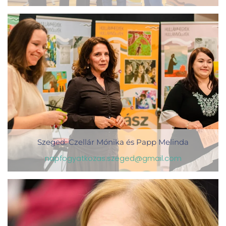
Szeged: Czellár Mónika és Papp Melinda
napfogyatkozas.szeged@gmail.com