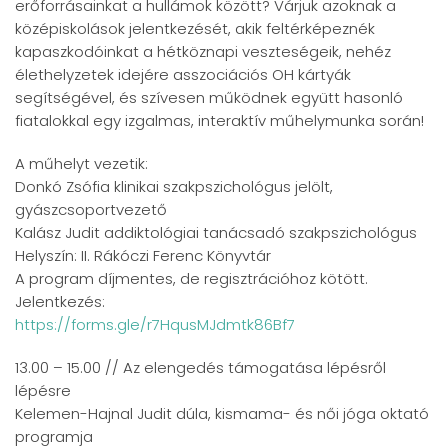
erőforrásainkat a hullámok között? Várjuk azoknak a
középiskolások jelentkezését, akik feltérképeznék
kapaszkodóinkat a hétköznapi veszteségeik, nehéz
élethelyzetek idejére asszociációs OH kártyák
segítségével, és szívesen működnek együtt hasonló
fiatalokkal egy izgalmas, interaktív műhelymunka során!
A műhelyt vezetik:
Donkó Zsófia klinikai szakpszichológus jelölt,
gyászcsoportvezető
Kalász Judit addiktológiai tanácsadó szakpszichológus
Helyszín: II. Rákóczi Ferenc Könyvtár
A program díjmentes, de regisztrációhoz kötött.
Jelentkezés:
https://forms.gle/r7HqusMJdmtk86Bf7
13.00 – 15.00 // Az elengedés támogatása lépésről
lépésre
Kelemen-Hajnal Judit dúla, kismama- és női jóga oktató
programja