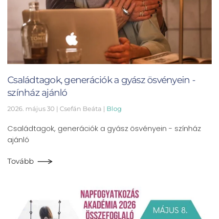
Családtagok, generációk a gyász ösvényein -
színház ajánló
2026. május 30
| Csefán Beáta |
Blog
Családtagok, generációk a gyász ösvényein - színház
ajánló
Tovább