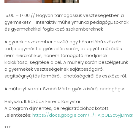
15.00 – 17.00 // Hogyan támogassuk veszteségekben a
gyermeket? – Interaktív műhelymunka pedagógusoknak
és gyermekekkel foglalkozó szakembereknek
A gyerek - szakember - szülő egy háromlábú székként
tartja egymást a gyászolás során, az együttműködés
nem hierarchikus, hanem támogató módjainak
kialakítása, segítése a cél. A műhely során beszélgetünk
a gyermekek veszteségeinek sajátosságairól,
segítségnyújtás formáiról, lehetőségeiről és eszközeiről.
A műhelyt vezeti: Szabó Márta gyászkísérő, pedagógus
Helyszín: II. Rákóczi Ferenc Könyvtár
A program díjmentes, de regisztrációhoz kötött.
Jelentkezés:
https://docs.google.com/.../1FAIpQLSc5yjDmxK
***