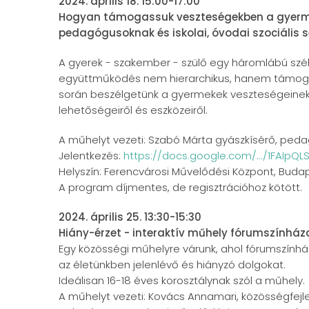
2024. április 18. 15:00-17:00
Hogyan támogassuk veszteségekben a gyerme
pedagógusoknak és iskolai, óvodai szociális 
A gyerek - szakember - szülő egy háromlábú szék
együttműködés nem hierarchikus, hanem támogató
során beszélgetünk a gyermekek veszteségeinek s
lehetőségeiről és eszközeiről.
A műhelyt vezeti: Szabó Márta gyászkísérő, ped
Jelentkezés:
https://docs.google.com/.../1FAIpQL
Helyszín: Ferencvárosi Művelődési Központ, Budape
A program díjmentes, de regisztrációhoz kötött.
2024. április 25. 13:30-15:30
Hiány-érzet - interaktív műhely fórumszínház
Egy közösségi műhelyre várunk, ahol fórumszínhá
az életünkben jelenlévő és hiányzó dolgokat.
Ideálisan 16-18 éves korosztálynak szól a műhely.
A műhelyt vezeti: Kovács Annamari, közösségfejle