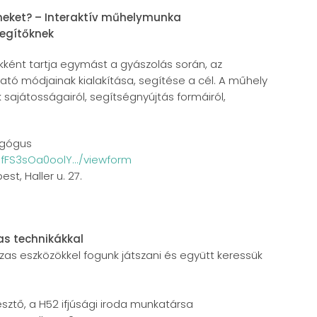
ket? – Interaktív műhelymunka
segítőknek
ként tartja egymást a gyászolás során, az
 módjainak kialakítása, segítése a cél. A műhely
ajátosságairól, segítségnyújtás formáiról,
agógus
SfFS3sOa0oolY.../viewform
st, Haller u. 27.
as technikákkal
zas eszközökkel fogunk játszani és együtt keressük
sztő, a H52 ifjúsági iroda munkatársa