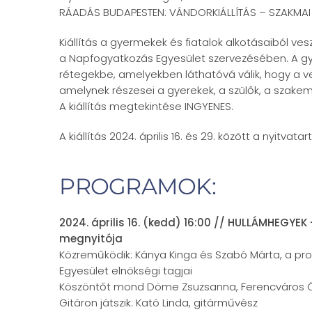
RÁADÁS BUDAPESTEN: VÁNDORKIÁLLÍTÁS – SZAKM
Kiállítás a gyermekek és fiatalok alkotásaiból ve
a Napfogyatkozás Egyesület szervezésében. A g
rétegekbe, amelyekben láthatóvá válik, hogy a ve
amelynek részesei a gyerekek, a szülők, a szake
A kiállítás megtekintése INGYENES.
A kiállítás 2024. április 16. és 29. között a nyitv
PROGRAMOK:
2024. április 16. (kedd) 16:00 // HULLÁMHEGYE
megnyitója
Közreműködik: Kánya Kinga és Szabó Márta, a p
Egyesület elnökségi tagjai
Köszöntőt mond Döme Zsuzsanna, Ferencváros 
Gitáron játszik: Kató Linda, gitárművész