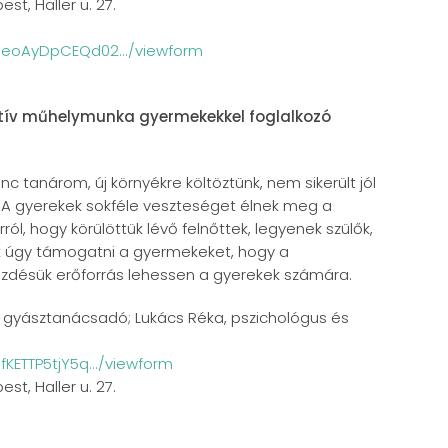
st, Haller u. 27.
LSeoAyDpCEQd02.../viewform
ktív műhelymunka gyermekekkel foglalkozó
tanárom, új környékre költöztünk, nem sikerült jól
tt. A gyerekek sokféle veszteséget élnek meg a
l, hogy körülöttük lévő felnőttek, legyenek szülők,
 úgy támogatni a gyermekeket, hogy a
üzdésük erőforrás lehessen a gyerekek számára.
és gyásztanácsadó; Lukács Réka, pszichológus és
fKETTP5tjY5q.../viewform
st, Haller u. 27.