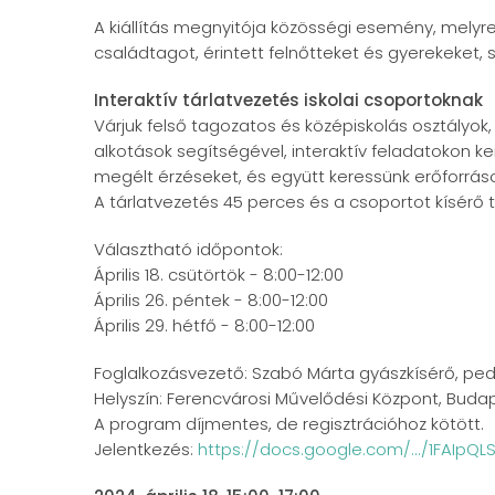
A kiállítás megnyitója közösségi esemény, melyre 
családtagot, érintett felnőtteket és gyerekeket
Interaktív tárlatvezetés iskolai csoportoknak
Várjuk felső tagozatos és középiskolás osztályok, 
alkotások segítségével, interaktív feladatokon 
megélt érzéseket, és együtt keressünk erőforrá
A tárlatvezetés 45 perces és a csoportot kísérő t
Választható időpontok:
Április 18. csütörtök - 8:00-12:00
Április 26. péntek - 8:00-12:00
Április 29. hétfő - 8:00-12:00
Foglalkozásvezető: Szabó Márta gyászkísérő, p
Helyszín: Ferencvárosi Művelődési Központ, Budape
A program díjmentes, de regisztrációhoz kötött.
Jelentkezés:
https://docs.google.com/.../1FAIpQ