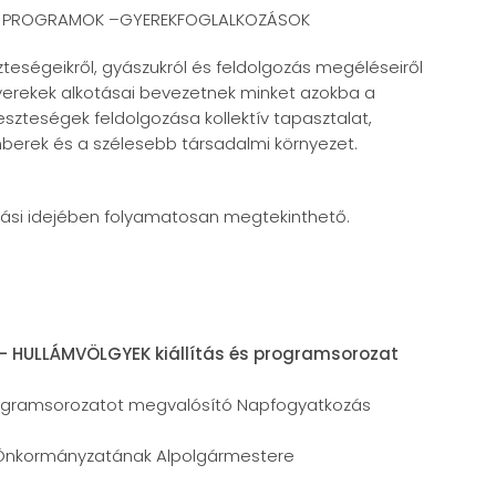
AI PROGRAMOK –GYEREKFOGLALKOZÁSOK
szteségeikről, gyászukról és feldolgozás megéléseiről
yerekek alkotásai bevezetnek minket azokba a
szteségek feldolgozása kollektív tapasztalat,
mberek és a szélesebb társadalmi környezet.
atartási idejében folyamatosan megtekinthető.
K – HULLÁMVÖLGYEK kiállítás és programsorozat
rogramsorozatot megvalósító Napfogyatkozás
Önkormányzatának Alpolgármestere