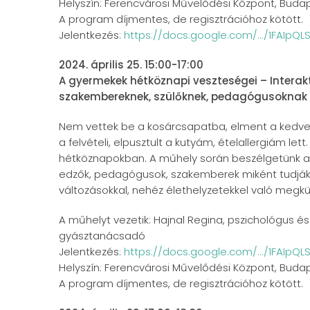
Helyszín: Ferencvárosi Művelődési Központ, Budape
A program díjmentes, de regisztrációhoz kötött.
Jelentkezés:
https://docs.google.com/.../1FAIpQ
2024. április 25. 15:00-17:00
A gyermekek hétköznapi veszteségei – Intera
szakembereknek, szülőknek, pedagógusoknak
Nem vettek be a kosárcsapatba, elment a kedvenc 
a felvételi, elpusztult a kutyám, ételallergiám le
hétköznapokban. A műhely során beszélgetünk arró
edzők, pedagógusok, szakemberek miként tudják
változásokkal, nehéz élethelyzetekkel való megk
A műhelyt vezetik: Hajnal Regina, pszichológus 
gyásztanácsadó
Jelentkezés:
https://docs.google.com/.../1FAIpQLS
Helyszín: Ferencvárosi Művelődési Központ, Budape
A program díjmentes, de regisztrációhoz kötött.