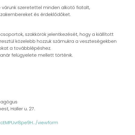
várunk szeretettel minden alkotó fiatalt,
, szakembereket és érdeklődőket.
csoportok, szakkörök jelentkezését, hogy a kiállított
keresztül közelebb hozzuk számukra a veszteségekben
sokat a továbblépéshez.
anár felügyelete mellett történik.
edagógus
st, Haller u. 27.
LScEMPUvr8pe9H.../viewform