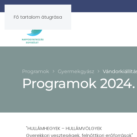
Fő tartalom átugrása
Programok
Gyermekgyász
Vándorkiállítá
Programok 2024. á
"HULLÁMHEGYEK – HULLÁMVÖLGYEK
Gyerekkori veszteségek, felnőttkori erőforrások"