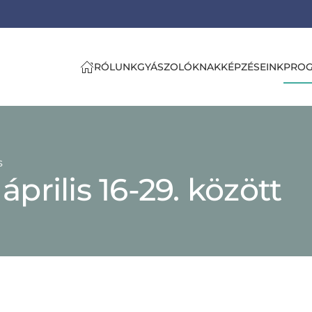
RÓLUNK
GYÁSZOLÓKNAK
KÉPZÉSEINK
PRO
s
prilis 16-29. között