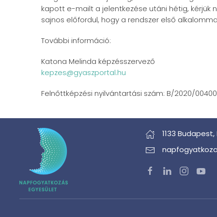
kapott e-mailt a jelentkezése utáni hétig, kérj
sajnos előfordul, hogy a rendszer első alkalommal
További információ:
Katona Melinda képzésszervező
kepzes@gyaszportal.hu
Felnőttképzési nyilvántartási szám: B/2020/0040
1133 Budapest,
napfogyatkoza