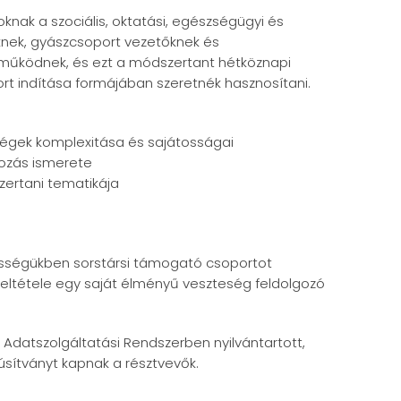
nak a szociális, oktatási, egészségügyi és
nek, gyászcsoport vezetőknek és
ttműködnek, és ezt a módszertant hétköznapi
rt indítása formájában szeretnék hasznosítani.
ségek komplexitása és sajátosságai
gozás ismerete
zertani tematikája
közösségükben sorstársi támogató csoportot
feltétele egy saját élményű veszteség feldolgozó
 Adatszolgáltatási Rendszerben nyilvántartott,
anúsítványt kapnak a résztvevők.