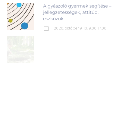
A gyászoló gyermek segítése –
jellegzetességek, attitűd,
eszközök
2026. október 9-10. 9.00-17.00
Reményvirág - Gyermekek
gyászfeldolgozását segítő
csoportvezető képzés
2026. szeptember 4-5.
2026. augusztus 3-5.
tervezett 2027. február
tervezett 2027 augusztus