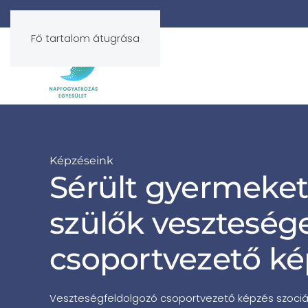
Fő tartalom átugrása
Képzéseink
Sérült gyermeket
szülők vesztesége
csoportvezető ké
Veszteségfeldolgozó csoportvezető képzés szociál