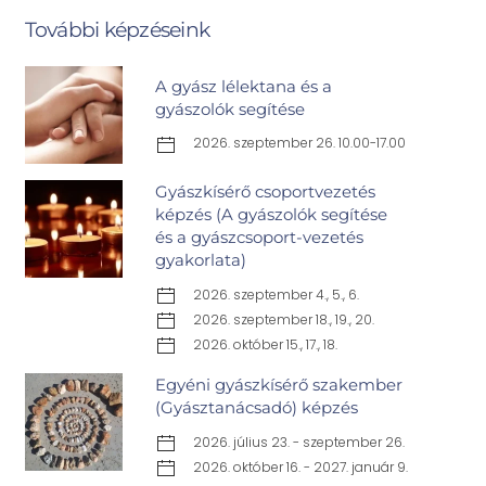
További képzéseink
A gyász lélektana és a
gyászolók segítése
2026. szeptember 26. 10.00-17.00
Gyászkísérő csoportvezetés
képzés (A gyászolók segítése
és a gyászcsoport-vezetés
gyakorlata)
2026. szeptember 4., 5., 6.
2026. szeptember 18., 19., 20.
2026. október 15., 17., 18.
Egyéni gyászkísérő szakember
(Gyásztanácsadó) képzés
2026. július 23. - szeptember 26.
2026. október 16. - 2027. január 9.