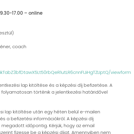
9.30-17.00 – online
esztül)
réner, coach
akTabZ3bfDtawX5Lt50rbQeR1utLR6cnnFIJiHgTZLIptQ/viewform
entkezési lap kitöltése és a képzési díj befizetése. A
folyamatosan történik a jelentkezési határidővel
ési lap kitöltése után egy héten belül e-mailen
és a befizetési információkról. A képzési díj
 megadott időpontig. Kérjük, hogy az email
zerint fizesse be a képzési díjat. Amennyiben nem