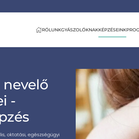
RÓLUNK
GYÁSZOLÓKNAK
KÉPZÉSEINK
PRO
 nevelő
i -
pzés
is, oktatási, egészségügyi