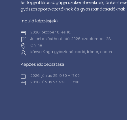
és fogyatékosságügyi szakembereknek, önkéntese
gyászcsoportvezetőknek és gyásztanácsadóknak
Induló képzés(ek)
2026. október 8. és 10.
Jelentkezési határidő: 2026. szeptember 28.
Online
Kánya Kinga gyásztanácsadó, tréner, coach
Képzés időbeosztása
2026. június 25. 9:30 – 17:00
2026. június 27. 9:30 – 17:00