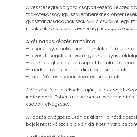
A veszteségfeldolgozó csoportvezető képzés azok
fogyatékosságügyi szakembereknek, önkéntesek
gyásztanácsadóknak szól, akik a szülőkkel együ
munkájuk során, akár veszteség feldolgozó csopo
A két napos képzés tartalma
– a sérült gyermeket nevelő szülőket érő veszte
– a veszteségeket követő gyász és gyászfeldol
– veszteségfeldolgozó csoport tartalmi és móds
– módszerek és csoportdinamikai ismeretek
– facilitálás és csoportvezetés ismeretek.
A képzést érintetteknek is ajánljuk, akik saját 
indítanának. Ebben az esetben a csoportindítás 
csoport elvégzése.
A képzés elvégzése után az állami Felnőttképzési
bejelentett képzés alapján kiállított hivatalos t