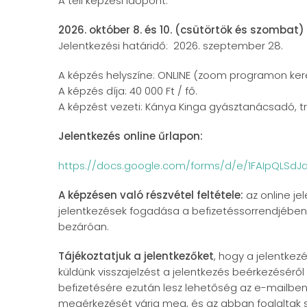
A téli képzési időpont:
2026. október 8. és 10. (csütörtök és szombat) 
Jelentkezési határidő: 2026. szeptember 28.
A képzés helyszíne: ONLINE (zoom programon ker
A képzés díja: 40 000 Ft / fő.
A képzést vezeti: Kánya Kinga gyásztanácsadó, t
Jelentkezés online űrlapon:
https://docs.google.com/forms/d/e/1FAIpQLSdJ
A képzésen való részvétel feltétele:
az online jel
jelentkezések fogadása a befizetéssorrendjében 
bezáróan.
Tájékoztatjuk a jelentkezőket
, hogy a jelentkez
küldünk visszajelzést a jelentkezés beérkezéséről 
befizetésére ezután lesz lehetőség az e-mailben
megérkezését várja meg, és az abban foglaltak s