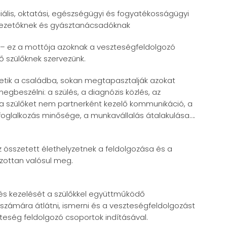
ális, oktatási, egészségügyi és fogyatékosságügyi
vezetőknek és gyásztanácsadóknak
” – ez a mottója azoknak a veszteségfeldolgozó
 szülőknek szervezünk.
letik a családba, sokan megtapasztalják azokat
beszélni: a szülés, a diagnózis közlés, az
, a szülőket nem partnerként kezelő kommunikáció, a
foglalkozás minősége, a munkavállalás átalakulása….
z összetett élethelyzetnek a feldolgozása és a
zottan v
alósul meg.
 és kezelését a szülőkkel együttműködő
számára átlátni, ismerni és a veszteségfeldolgozást
teség feldolgozó csoportok indításával.