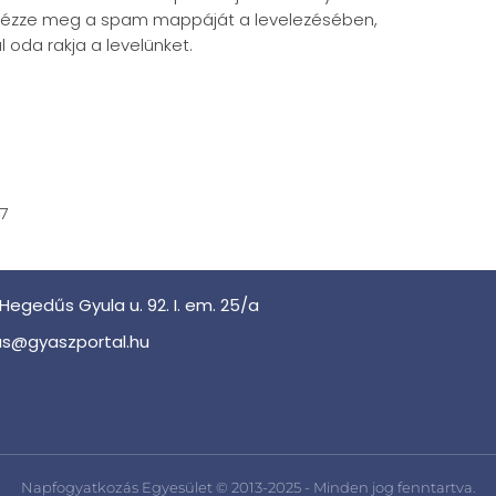
ük nézze meg a spam mappáját a levelezésében,
 oda rakja a levelünket.
07
Hegedűs Gyula u. 92. I. em. 25/a
s@gyaszportal.hu
Napfogyatkozás Egyesület © 2013-2025 - Minden jog fenntartva.