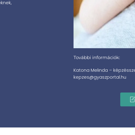
knek,
További információk:
Katona Melinda – képzéssz
kepzes@gyaszportal.hu