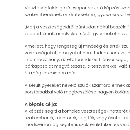
Veszteségfeldolgozó csoportvezető képzés szoci
szakembereknek, önkénteseknek, gyászcsoport
„Merj a veszteségeidről bűntudat nélkül beszélni
csoportoknak, amelyeket sérült gyermeket nevelő
Amellett, hogy rengeteg új minőség és érték szü
veszteségeket, amelyeket nem tudnak senkivel meg
információhiány, az ellátórendszer hiányosságai
párkapcsolat megváltozása, a testvérekkel való 
és még sokminden más.
A sérült gyereket nevelő szülők számára ennek a
sorstársakkal való megbeszélése nagyon korláto
A képzés célja:
A képzés segíti a komplex veszteségek hátterét
szakemberek, mentorok, segítők, vagy érintettek 
módszertanilag segíteni, szakterületükön és vesz