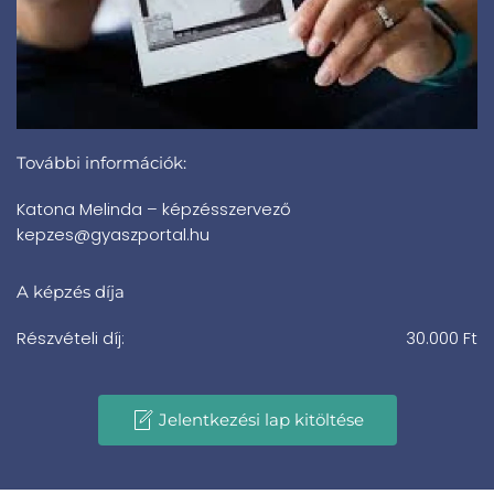
További információk:
Katona Melinda – képzésszervező
kepzes@gyaszportal.hu
A képzés díja
Részvételi díj:
30.000 Ft
Jelentkezési lap kitöltése