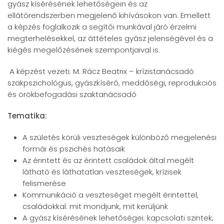
gyász kísérésének lehetőségein és az
ellátórendszerben megjelenő kihívásokon van. Emellett
a képzés foglalkozik a segítői munkával járó érzelmi
megterhelésekkel, az áttételes gyász jelenségével és a
kiégés megelőzésének szempontjaival is.
A képzést vezeti: M. Rácz Beatrix – krízistanácsadó
szakpszichológus, gyászkísérő, meddőségi, reprodukciós
és örökbefogadási szaktanácsadó
Tematika:
A születés körüli veszteségek különböző megjelenési
formái és pszichés hatásaik
Az érintett és az érintett családok által megélt
látható és láthatatlan veszteségek, krízisek
felismerése
Kommunikáció a veszteséget megélt érintettel,
családokkal: mit mondjunk, mit kerüljünk
A gyász kísérésének lehetőségei: kapcsolati szintek,