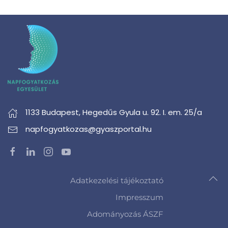
1133 Budapest,
Hegedűs Gyula u. 92. I. em. 25/a
napfogyatkozas@gyaszportal.hu
Adatkezelési tájékoztató
Impresszum
Adományozás ÁSZF