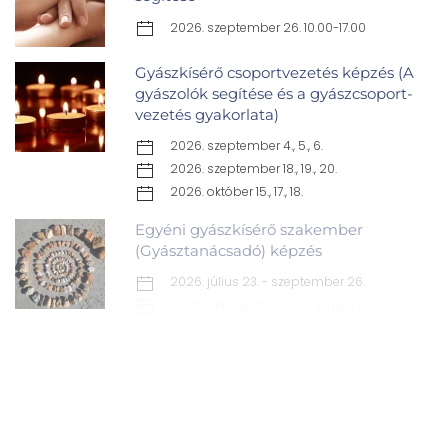
2026. szeptember 26. 10.00-17.00
Gyászkísérő csoportvezetés képzés (A
gyászolók segítése és a gyászcsoport-
vezetés gyakorlata)
2026. szeptember 4., 5., 6.
2026. szeptember 18., 19., 20.
2026. október 15., 17., 18.
Egyéni gyászkísérő szakember
(Gyásztanácsadó) képzés
2026. július 23. - szeptember 26.
2026. október 16. - 2027. január 9.
A gyászoló gyermek segítése –
jellegzetességek, attitűd, eszközök
2026. október 9-10. 9.00-17.00