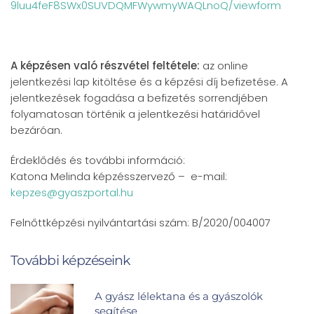
9luu4feF8SWx0SUVDQMFWywmyWAQLnoQ/viewform
A képzésen való részvétel feltétele:
az online
jelentkezési lap kitöltése és a képzési díj befizetése. A
jelentkezések fogadása a befizetés sorrendjében
folyamatosan történik a jelentkezési határidővel
bezáróan.
Érdeklődés és további információ:
Katona Melinda képzésszervező – e-mail:
kepzes@gyaszportal.hu
Felnőttképzési nyilvántartási szám: B/2020/004007
További képzéseink
A gyász lélektana és a gyászolók
segítése