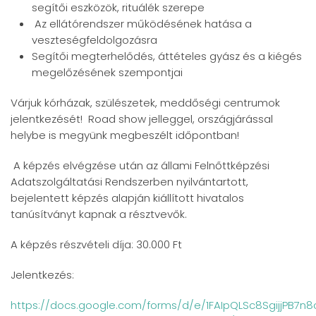
segítői eszközök, rituálék szerepe
Az ellátórendszer működésének hatása a
veszteségfeldolgozásra
Segítői megterhelődés, áttételes gyász és a kiégés
megelőzésének szempontjai
Várjuk kórházak, szülészetek, meddőségi centrumok
jelentkezését! Road show jelleggel, országjárással
helybe is megyünk megbeszélt időpontban!
A képzés elvégzése után az állami Felnőttképzési
Adatszolgáltatási Rendszerben nyilvántartott,
bejelentett képzés alapján kiállított hivatalos
tanúsítványt kapnak a résztvevők.
A képzés részvételi díja: 30.000 Ft
Jelentkezés:
https://docs.google.com/forms/d/e/1FAIpQLSc8SgijjPB7n8