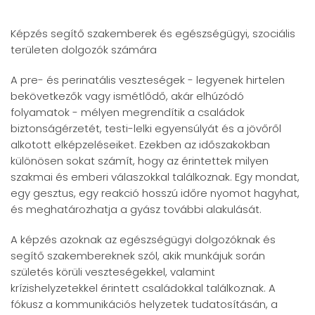
Képzés segítő szakemberek és egészségügyi, szociális
területen dolgozók számára
A pre- és perinatális veszteségek - legyenek hirtelen
bekövetkezők vagy ismétlődő, akár elhúzódó
folyamatok - mélyen megrendítik a családok
biztonságérzetét, testi-lelki egyensúlyát és a jövőről
alkotott elképzeléseiket. Ezekben az időszakokban
különösen sokat számít, hogy az érintettek milyen
szakmai és emberi válaszokkal találkoznak. Egy mondat,
egy gesztus, egy reakció hosszú időre nyomot hagyhat,
és meghatározhatja a gyász további alakulását.
A képzés azoknak az egészségügyi dolgozóknak és
segítő szakembereknek szól, akik munkájuk során
születés körüli veszteségekkel, valamint
krízishelyzetekkel érintett családokkal találkoznak. A
fókusz a kommunikációs helyzetek tudatosításán, a