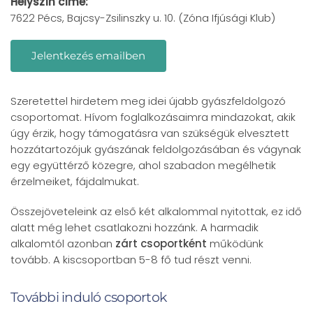
Helyszín címe:
7622 Pécs, Bajcsy-Zsilinszky u. 10. (Zóna Ifjúsági Klub)
Jelentkezés emailben
Szeretettel hirdetem meg idei újabb gyászfeldolgozó
csoportomat. Hívom foglalkozásaimra mindazokat, akik
úgy érzik, hogy támogatásra van szükségük elvesztett
hozzátartozójuk gyászának feldolgozásában és vágynak
egy együttérző közegre, ahol szabadon megélhetik
érzelmeiket, fájdalmukat.
Összejöveteleink az első két alkalommal nyitottak, ez idő
alatt még lehet csatlakozni hozzánk. A harmadik
alkalomtól azonban
zárt csoportként
működünk
tovább. A kiscsoportban 5-8 fő tud részt venni.
További induló csoportok